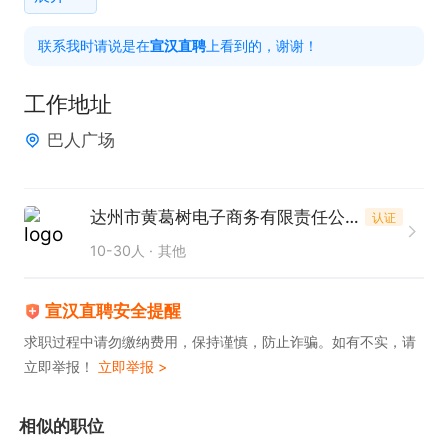
任职要求：

联系我时请说是在
宣汉直聘
上看到的，谢谢！
1、大专及以上学历；

2、喜欢销售类的工作，有赚钱的欲望；

工作地址
3、反应敏捷、表达能力强，具有较强的沟通能力及
巴人广场
交际技巧，具有亲和力；

4、良好的客户服务意识；

5、有责任心，能承受较大的工作压力；

达州市黄葛树电子商务有限责任公司
认证
6、有团队协作精神，善于挑战。

10-30人
其他
请仔细阅读岗位说明后再投递简历；

宣汉直聘安全提醒
求职过程中请勿缴纳费用，保持谨慎，防止诈骗。如有不实，请
立即举报！
立即举报 >
工作地点：宣汉

相似的职位