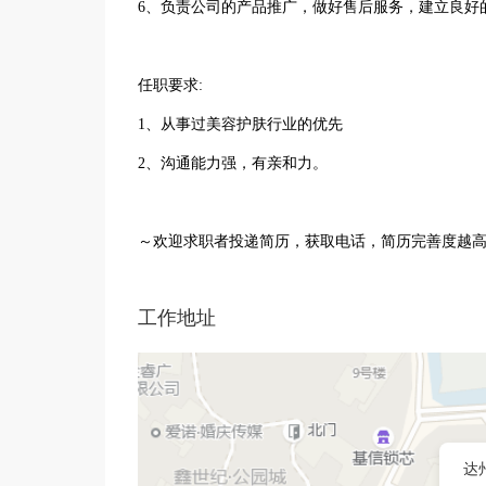
6、负责公司的产品推广，做好售后服务，建立良好
任职要求:
1、从事过美容护肤行业的优先
2、沟通能力强，有亲和力。
～欢迎求职者投递简历，获取电话，简历完善度越
工作地址
达