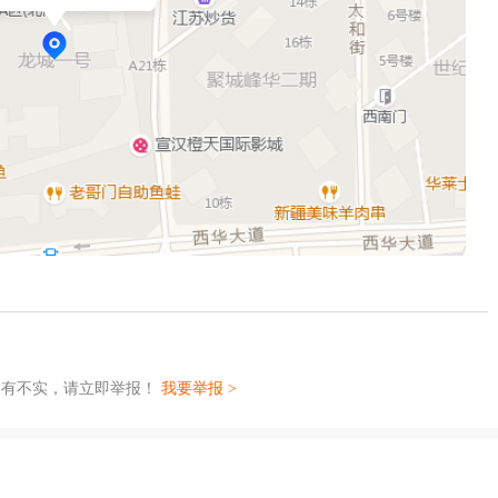
如有不实，请立即举报！
我要举报 >