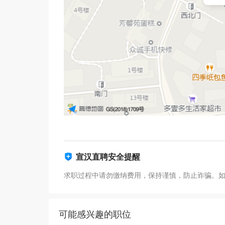
宣汉直聘安全提醒
求职过程中请勿缴纳费用，保持谨慎，防止诈骗。
可能感兴趣的职位