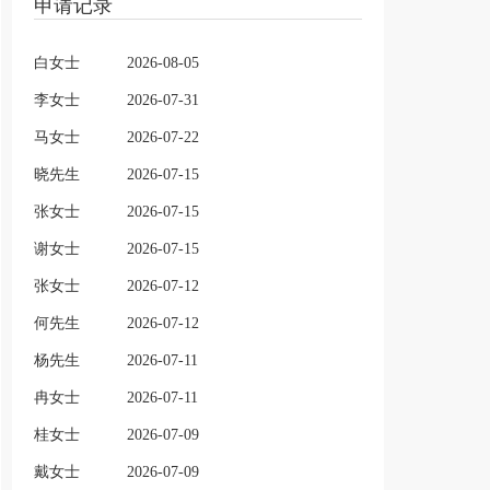
申请记录
白女士
2026-08-05
李女士
2026-07-31
马女士
2026-07-22
晓先生
2026-07-15
张女士
2026-07-15
谢女士
2026-07-15
张女士
2026-07-12
何先生
2026-07-12
杨先生
2026-07-11
冉女士
2026-07-11
桂女士
2026-07-09
戴女士
2026-07-09