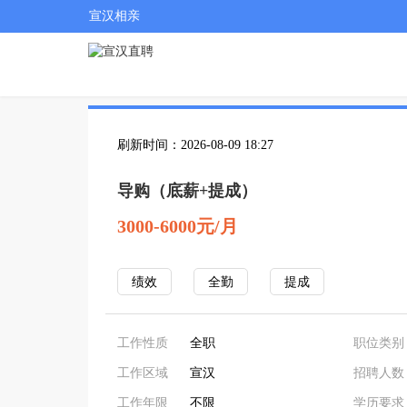
宣汉相亲
刷新时间：2026-08-09 18:27
导购（底薪+提成）
3000-6000元/月
绩效
全勤
提成
工作性质
全职
职位类别
工作区域
宣汉
招聘人数
工作年限
不限
学历要求