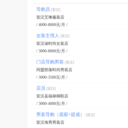
导购员
[宣汉]
宣汉艾琳服装店
/ 4000-8000元/月 /
女装主理人
[宣汉]
宣汉淑时尚女装店
/ 3000-8000元/月 /
门店导购男装
[宣汉]
同盟部落时尚男装店
/ 3000-3500元/月 /
店员
[宣汉]
宣汉县福禄桐鞋店
/ 3000-4000元/月 /
男装导购（底薪+提成）
[宣汉]
宣汉海男男装店