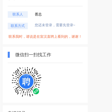
联系人
胥总
您还未登录，需要先登录~
联系方式
联系我时，请说是在宣汉直聘上看到的，谢谢！
微信扫一扫找工作