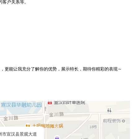
的客户关系等。
高，更能让我充分了解你的优势，展示特长，期待你精彩的表现～
州市宣汉县景观大道