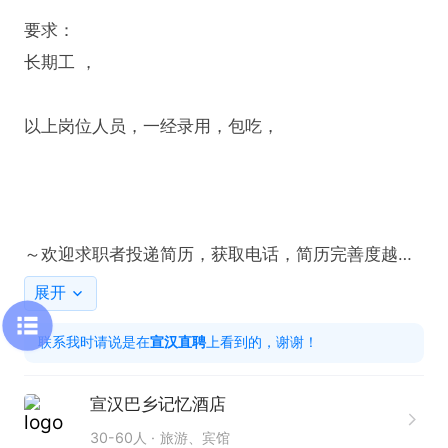
要求：

长期工 ，

以上岗位人员，一经录用，包吃，

～欢迎求职者投递简历，获取电话，简历完善度越
高，更能让我充分了解你的优势，展示特长，期待你
展开
精彩的表现～
联系我时请说是在
宣汉直聘
上看到的，谢谢！
宣汉巴乡记忆酒店
30-60人
旅游、宾馆