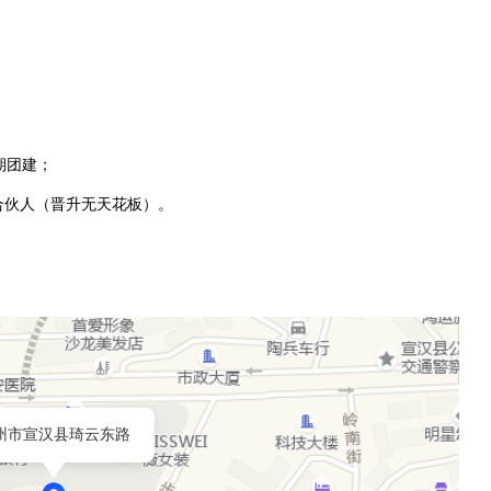
期团建；
域合伙人（晋升无天花板）。
州市宣汉县琦云东路