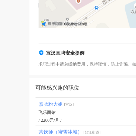
宣汉直聘安全提醒
求职过程中请勿缴纳费用，保持谨慎，防止诈骗。
可能感兴趣的职位
煮肠粉大姐
[宣汉]
飞乐面馆
/ 2200元/月 /
茶饮师（蜜雪冰城）
[蒲江街道]