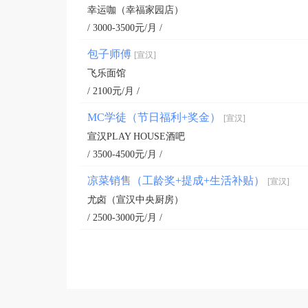
幸运咖（幸福家园店）
/ 3000-3500元/月 /
包子师傅
[宣汉]
飞乐面馆
/ 2100元/月 /
MC学徒（节日福利+奖金）
[宣汉]
宣汉PLAY HOUSE酒吧
/ 3500-4500元/月 /
凉菜销售（工龄奖+提成+生活补贴）
[宣汉]
尤卤（宣汉中央厨房）
/ 2500-3000元/月 /