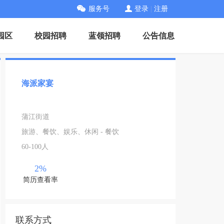
服务号
登录
|
注册
园区
校园招聘
蓝领招聘
公告信息
海派家宴
蒲江街道
旅游、餐饮、娱乐、休闲 - 餐饮
60-100人
2%
简历查看率
联系方式