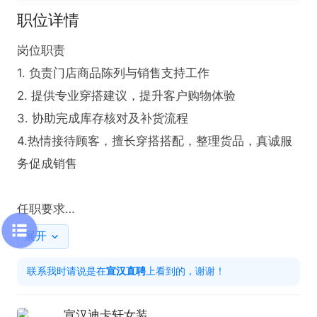
职位详情
岗位职责  

1. 负责门店商品陈列与销售支持工作  

2. 提供专业穿搭建议，提升客户购物体验  

3. 协助完成库存核对及补货流程

4.热情接待顾客，擅长穿搭搭配，整理货品，真诚服
务促成销售

任职要求

热爱时尚女装，审美在线

展开
性格开朗善于沟通，亲和力强

联系我时请说是在
宣汉直聘
上看到的，谢谢！
有服装销售经验者优先

做事认真负责，积极上进

宣汉迪卡轩女装