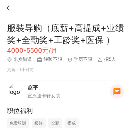
服装导购（底薪+高提成+业绩
奖+全勤奖+工龄奖+医保 ）
4000-5500元/月
东乡街道
经验不限
学历不限
招5人
更新：1小时前
赵平
宣汉迪卡轩女装
职位福利
免费培训
绩效
全勤
提成