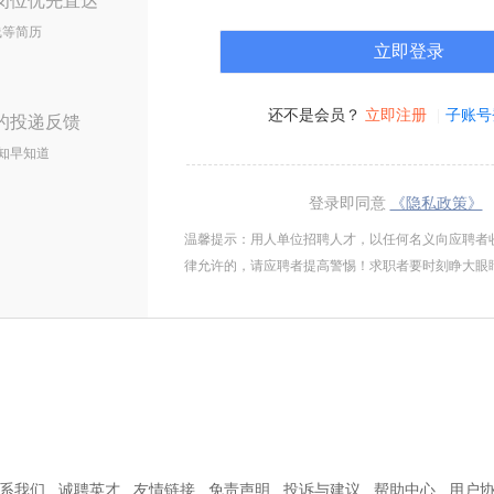
岗位优先直达
线等简历
还不是会员？
立即注册
子账号
的投递反馈
知早知道
登录即同意
《隐私政策》
温馨提示：用人单位招聘人才，以任何名义向应聘者
律允许的，请应聘者提高警惕！求职者要时刻睁大眼
系我们
诚聘英才
友情链接
免责声明
投诉与建议
帮助中心
用户