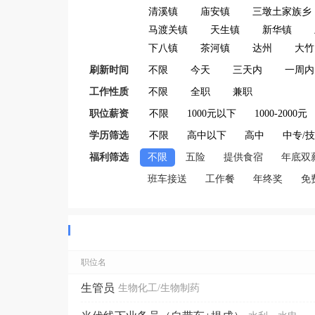
清溪镇
庙安镇
三墩土家族乡
马渡关镇
天生镇
新华镇
下八镇
茶河镇
达州
大竹
刷新时间
不限
今天
三天内
一周内
工作性质
不限
全职
兼职
职位薪资
不限
1000元以下
1000-2000元
学历筛选
不限
高中以下
高中
中专/
福利筛选
不限
五险
提供食宿
年底双
班车接送
工作餐
年终奖
免
职位名
生管员
生物化工/生物制药