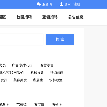
服务号
登录
|
注册
园区
校园招聘
蓝领招聘
公告信息
搜 索
文员
广告/美术/设计
百货零售
算机/互联网/硬件
机械设备
咨询顾问
/发行
美容美发
应届生
农林牧渔
老君乡
芭蕉镇
五宝镇
石铁乡