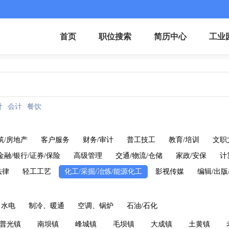
首页
职位搜索
简历中心
工业
计
会计
餐饮
筑/房地产
客户服务
财务/审计
普工技工
教育/培训
文职
金融/银行/证券/保险
高级管理
交通/物流/仓储
家政/安保
计
法律
轻工工艺
化工/采掘/冶炼/能源化工
影视传媒
编辑/出版
、水电
制冷、暖通
空调、锅炉
石油/石化
普光镇
南坝镇
峰城镇
毛坝镇
大成镇
土黄镇