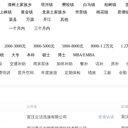
漆树土家族乡
塔河镇
樊哙镇
白马镇
柏树镇
上峡镇
黄金镇
龙泉土家族乡
华景镇
桃花镇
君塘
渠县
万源
开江
其他
一个月内
三个月内
2000-3000元
3000-5000元
5000-8000元
8000-1.2万元
1.
技校
大专
本科
硕士
博士
MBA/EMBA
薪
交通补助
周末双休
加班补助
餐补
话补
房补
费培训
晋升空间
年度旅游
定期体检
绩效
工龄
全勤
公司名
区域
企业认证
宣
宣汉云洁洗涤有限公司