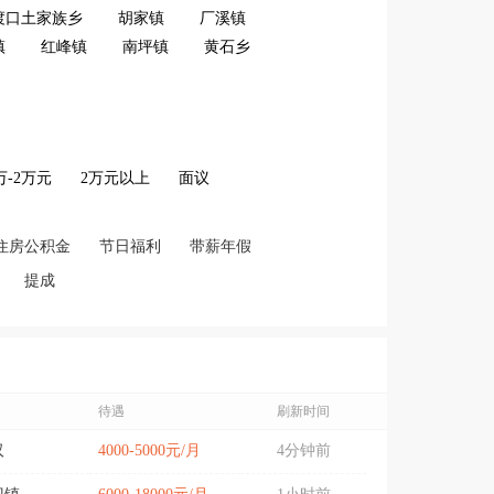
渡口土家族乡
胡家镇
厂溪镇
镇
红峰镇
南坪镇
黄石乡
2万-2万元
2万元以上
面议
住房公积金
节日福利
带薪年假
提成
待遇
刷新时间
汉
4000-5000元/月
4分钟前