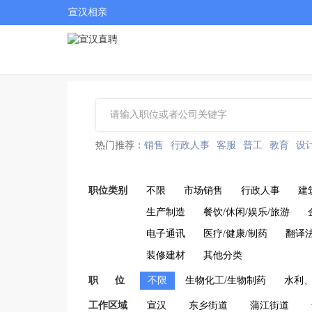
宣汉相亲
热门推荐：
销售
行政人事
客服
普工
教育
设
职位类别
不限
市场销售
行政人事
建
生产制造
餐饮/休闲/娱乐/旅游
电子通讯
医疗/健康/制药
翻译
装修建材
其他分类
职 位
不限
生物化工/生物制药
水利
工作区域
宣汉
东乡街道
蒲江街道